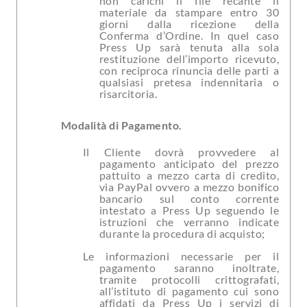
non carichi il file recante il
materiale da stampare entro 30
giorni dalla ricezione della
Conferma d’Ordine. In quel caso
Press Up sarà tenuta alla sola
restituzione dell’importo ricevuto,
con reciproca rinuncia delle parti a
qualsiasi pretesa indennitaria o
risarcitoria.
Modalità di Pagamento.
Il Cliente dovrà provvedere al
pagamento anticipato del prezzo
pattuito a mezzo carta di credito,
via PayPal ovvero a mezzo bonifico
bancario sul conto corrente
intestato a Press Up seguendo le
istruzioni che verranno indicate
durante la procedura di acquisto;
Le informazioni necessarie per il
pagamento saranno inoltrate,
tramite protocolli crittografati,
all’istituto di pagamento cui sono
affidati da Press Up i servizi di