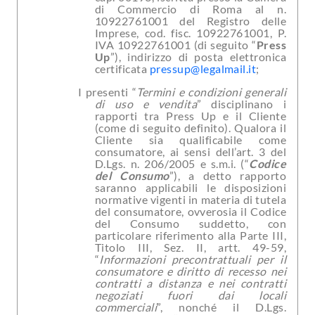
di Commercio di Roma al n.
10922761001 del Registro delle
Imprese, cod. fisc. 10922761001, P.
IVA 10922761001 (di seguito “
Press
Up
”), indirizzo di posta elettronica
certificata
pressup@legalmail.it
;
I presenti “
Termini e condizioni generali
di uso e vendita
” disciplinano i
rapporti tra Press Up e il Cliente
(come di seguito definito). Qualora il
Cliente sia qualificabile come
consumatore, ai sensi dell’art. 3 del
D.Lgs. n. 206/2005 e s.m.i. (“
Codice
del Consumo
”), a detto rapporto
saranno applicabili le disposizioni
normative vigenti in materia di tutela
del consumatore, ovverosia il Codice
del Consumo suddetto, con
particolare riferimento alla Parte III,
Titolo III, Sez. II, artt. 49-59,
“
Informazioni precontrattuali per il
consumatore e diritto di recesso nei
contratti a distanza e nei contratti
negoziati fuori dai locali
commerciali
”, nonché il D.Lgs.