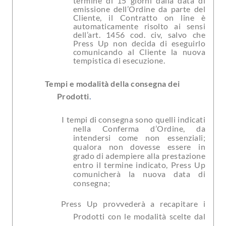
termine di 15 giorni dalla data di
emissione dell’Ordine da parte del
Cliente, il Contratto on line è
automaticamente risolto ai sensi
dell’art. 1456 cod. civ, salvo che
Press Up non decida di eseguirlo
comunicando al Cliente la nuova
tempistica di esecuzione.
Tempi e modalità della consegna dei
Prodotti
.
I tempi di consegna sono quelli indicati
nella Conferma d’Ordine, da
intendersi come non essenziali;
qualora non dovesse essere in
grado di adempiere alla prestazione
entro il termine indicato, Press Up
comunicherà la nuova data di
consegna;
BACK
PressUP.it
Tutti i prodotti
Press Up provvederà a recapitare i
Prodotti con le modalità scelte dal